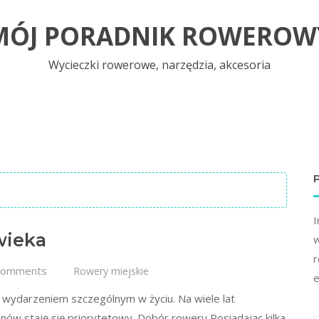
MÓJ PORADNIK ROWEROW
Wycieczki rowerowe, narzędzia, akcesoria
I
wieka
w
r
Comments
Rowery miejskie
e
t wydarzeniem szczególnym w życiu. Na wiele lat
nów staję się priorytetowy. Dobór roweru Posiadając kilka