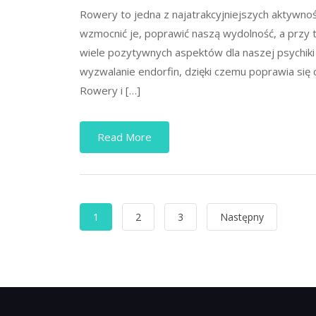
Rowery to jedna z najatrakcyjniejszych aktywnoś
wzmocnić je, poprawić naszą wydolność, a przy 
wiele pozytywnych aspektów dla naszej psychiki 
wyzwalanie endorfin, dzięki czemu poprawia si
Rowery i […]
Read More
Stronicowanie
1
2
3
Następny
wpisów