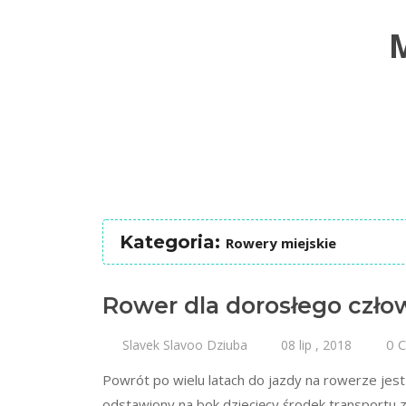
Kategoria:
Rowery miejskie
Rower dla dorosłego czło
0 
Slavek Slavoo Dziuba
08 lip , 2018
Powrót po wielu latach do jazdy na rowerze jes
odstawiony na bok dziecięcy środek transportu z