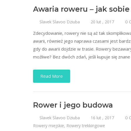
Awaria roweru – jak sobie
0 
Slavek Slavoo Dziuba
20 lut , 2017
Zdecydowanie, rowery nie są aż tak skomplikowan
awarii, również jego naprawa czasami jest bard
gdy do awarii dojdzie w trasie. Rowery bezawary
możliwe? Bez dwóch zdań, jeśli kupuje się znane
Read More
Rower i jego budowa
0 
Slavek Slavoo Dziuba
16 lut , 2017
Rowery miejskie
,
Rowery trekkingowe