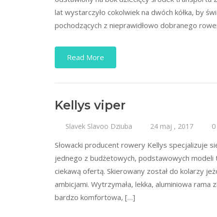
lat wystarczyło cokolwiek na dwóch kółka, by św
pochodzących z nieprawidłowo dobranego roweru.
Read More
Kellys viper
0
Slavek Slavoo Dziuba
24 maj , 2017
Słowacki producent rowery Kellys specjalizuje 
jednego z budżetowych, podstawowych modeli tej
ciekawą ofertą. Skierowany został do kolarzy je
ambicjami. Wytrzymała, lekka, aluminiowa rama 
bardzo komfortowa, […]