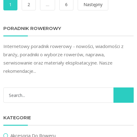
Stronicowanie
1
2
…
6
Następny
wpisów
PORADNIK ROWEROWY
Internetowy poradnik rowerowy - nowości, wiadomości z
branży, poradniki o wyborze rowerów, naprawa,
serwisowanie oraz materiały eksploatacyjne. Nasze
rekomendacje...
KATEGORIE
Akcesoria Do Roweru