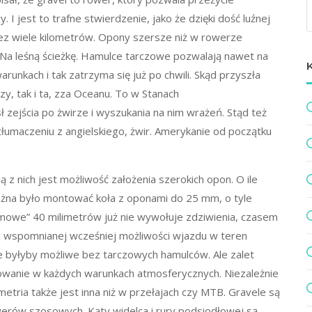
. I jest to trafne stwierdzenie, jako że dzięki dość luźnej
z wiele kilometrów. Opony szersze niż w rowerze
Na leśną ścieżkę. Hamulce tarczowe pozwalają nawet na
runkach i tak zatrzyma się już po chwili. Skąd przyszła
y, tak i ta, zza Oceanu. To w Stanach
zejścia po żwirze i wyszukania na nim wrażeń. Stąd też
łumaczeniu z angielskiego, żwir. Amerykanie od początku
ną z nich jest możliwość założenia szerokich opon. O ile
na było montować koła z oponami do 25 mm, o tyle
mowe” 40 milimetrów już nie wywołuje zdziwienia, czasem
z wspomnianej wcześniej możliwości wjazdu w teren
e byłyby możliwe bez tarczowych hamulców. Ale zalet
mowanie w każdych warunkach atmosferycznych. Niezależnie
ria także jest inna niż w przełajach czy MTB. Gravele są
rów szosowych. Kąty widelca i rury podsiodłowej są