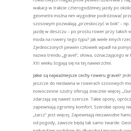
wakacji w trakcie czterogodzinnej jazdy po okolicy
geometrii można nim wygodnie podróżować prze
szosowym pozwalają „przeskoczyć w bok” – np. 
jazdę w deszczu – po prostu rower przy takich wa
moda na rowery tego typu? Jak wiele innych rzecz
Zjednoczonych pewien człowiek wpadł na pomysł 
nazwa trendu „gravel”, słowa, oznaczającego w t
XXI wieku ścigają się na tej nawierzchni.
Jakie są najważniejsze cechy roweru gravel
? Jed
jeszcze do niedawna w rowerach szosowych moż
nowoczesne szutry oferują znacznie więcej. „Gu
zdarzają się nawet szersze. Takie opony, opróc
zapewniają ogromny komfort. Szerokie opony ni
„tarcz” jest więcej. Zapewniają niezawodne ha
od pogody, zawsze będą tak samo twarde. Geomet
najbardziej podobne do długodystansowych rowe