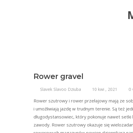
Rower gravel
0
Slavek Slavoo Dziuba
10 kwi , 2021
Rower szutrowy i rower przełajowy mają ze so
i umożliwiają jazdę w trudnym terenie. Są też je
długodystansowiec, który pokonuje nawet setki k
zawody. Rower szutrowy okazuje się wielozadan
rowerowych magazynów pewien dziennikarz napis