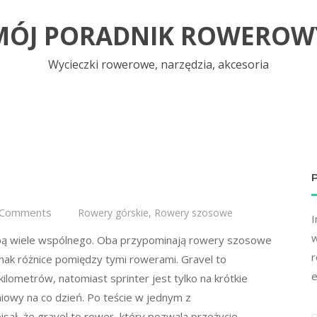
MÓJ PORADNIK ROWEROW
Wycieczki rowerowe, narzędzia, akcesoria
 Comments
Rowery górskie
,
Rowery szosowe
I
w
bą wiele wspólnego. Oba przypominają rowery szosowe
r
dnak różnice pomiędzy tymi rowerami. Gravel to
e
ilometrów, natomiast sprinter jest tylko na krótkie
iowy na co dzień. Po teście w jednym z
ał, że gravel to rower, który pozwala przeżycie